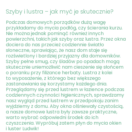
Szyby i lustra – jak myć je skutecznie?
Podczas domowych porządków dużą wagę
przykładamy do mycia podłóg, czy ścierania kurzu.
Nie można jednak pominąć również innych
powierzchni, takich jak szyby oraz lustra. Przez okna
dociera do nas przecież codziennie światło
słoneczne, sprawiając, że nasz dom staje się
rozświetlony i bardziej przyjazny dla domowników.
Szyby pełne smug, czy śladów po opadach mogą
skutecznie uniemożliwić nam cieszenie się słońcem
o poranku przy filiżance herbaty. Lustra z kolei
to wyposażenie, z którego bez większego
zastanawiania się korzystamy każdego dnia.
Przeglądamy się przed lustrem w łazience podczas
codziennych czynności higienicznych, sprawdzamy
nasz wygląd przed lustrem w przedpokoju zanim
wyjdziemy z domu. Aby okna olśniewały czystością,
a nasze domowe lustra były zawsze praktyczne,
warto wybrać odpowiedni środek do ich
czyszczenia. Wypróbuj zatem płyn do mycia okien
i luster Ludwik!