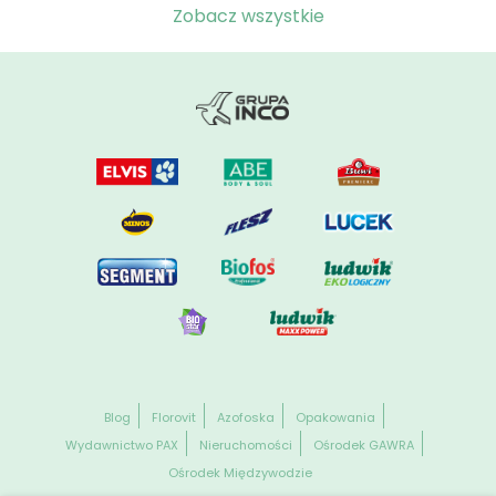
Zobacz wszystkie
Blog
Florovit
Azofoska
Opakowania
Wydawnictwo PAX
Nieruchomości
Ośrodek GAWRA
Ośrodek Międzywodzie