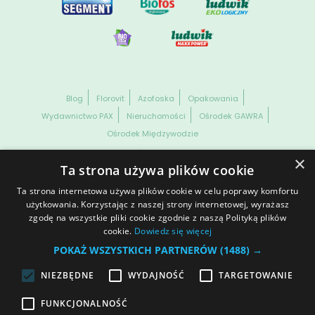
Blog
Florovit
Azofoska
Opakowania
Wydawnictwo PAX
Nieruchomości
Ośrodek GAWRA
Ośrodek Międzywodzie
WSZELKIE PRAWA ZASTRZEŻONE. GRUPA INCO S.A. INFORMACJE
×
ZAWARTE NA NASZEJ STRONIE NIE STANOWIĄ OFERTY HANDLOWEJ
Ta strona używa plików cookie
W ROZUMIENIU OBOWIĄZUJĄCYCH PRZEPISÓW KODEKSU
CYWILNEGO CZY PRAWA HANDLOWEGO.
Ta strona internetowa używa plików cookie w celu poprawy komfortu
Dane spółki
Prawa autorskie
Informacja o plikach cookies
użytkowania. Korzystając z naszej strony internetowej, wyrażasz
zgodę na wszystkie pliki cookie zgodnie z naszą Polityką plików
Ochrona danych osobowych
© 2025 | Polityka prywatności
cookie.
Dowiedz się więcej
Otwórz ustawienia cookies
POKAŻ WSZYSTKICH PARTNERÓW
(1488) →
NIEZBĘDNE
WYDAJNOŚĆ
TARGETOWANIE
Dołącz do nas
FUNKCJONALNOŚĆ