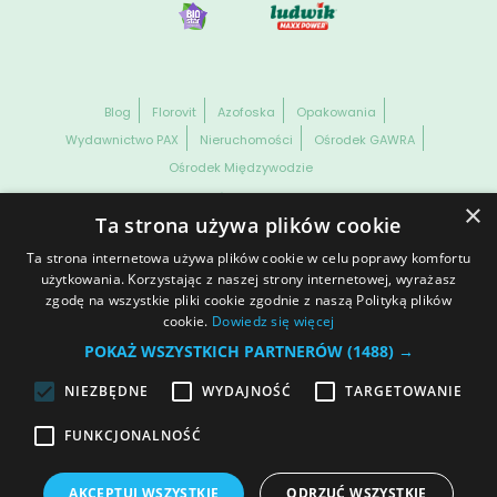
Blog
Florovit
Azofoska
Opakowania
Wydawnictwo PAX
Nieruchomości
Ośrodek GAWRA
Ośrodek Międzywodzie
WSZELKIE PRAWA ZASTRZEŻONE. GRUPA INCO S.A. INFORMACJE
×
ZAWARTE NA NASZEJ STRONIE NIE STANOWIĄ OFERTY HANDLOWEJ
Ta strona używa plików cookie
W ROZUMIENIU OBOWIĄZUJĄCYCH PRZEPISÓW KODEKSU
CYWILNEGO CZY PRAWA HANDLOWEGO.
Ta strona internetowa używa plików cookie w celu poprawy komfortu
Dane spółki
Prawa autorskie
Informacja o plikach cookies
użytkowania. Korzystając z naszej strony internetowej, wyrażasz
zgodę na wszystkie pliki cookie zgodnie z naszą Polityką plików
Ochrona danych osobowych
© 2025 | Polityka prywatności
cookie.
Dowiedz się więcej
Otwórz ustawienia cookies
POKAŻ WSZYSTKICH PARTNERÓW
(1488) →
NIEZBĘDNE
WYDAJNOŚĆ
TARGETOWANIE
Dołącz do nas
FUNKCJONALNOŚĆ
AKCEPTUJ WSZYSTKIE
ODRZUĆ WSZYSTKIE