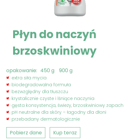
Płyn do naczyń
brzoskwiniowy
opakowanie:
450 g
900 g
extra siła mycia
biodegradowalna formuła
bezwzględny dla tłuszczu
krystalicznie czyste i lśniące naczynia
gęsta konsystencja, świeży, brzoskwiniowy zapach
pH neutralne dla skóry – łagodny dla dłoni
przebadany dermatologicznie
Pobierz dane
Kup teraz