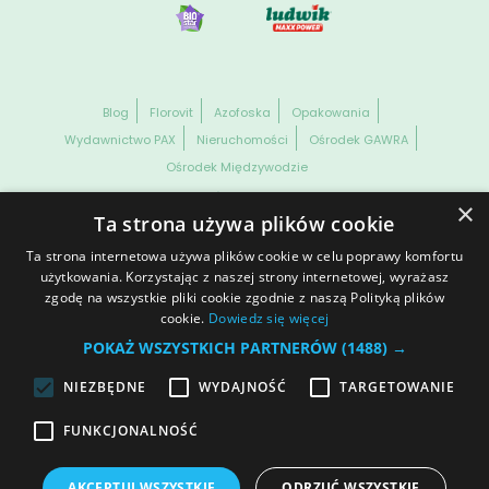
Blog
Florovit
Azofoska
Opakowania
Wydawnictwo PAX
Nieruchomości
Ośrodek GAWRA
Ośrodek Międzywodzie
WSZELKIE PRAWA ZASTRZEŻONE. GRUPA INCO S.A. INFORMACJE
×
ZAWARTE NA NASZEJ STRONIE NIE STANOWIĄ OFERTY HANDLOWEJ
Ta strona używa plików cookie
W ROZUMIENIU OBOWIĄZUJĄCYCH PRZEPISÓW KODEKSU
CYWILNEGO CZY PRAWA HANDLOWEGO.
Ta strona internetowa używa plików cookie w celu poprawy komfortu
Dane spółki
Prawa autorskie
Informacja o plikach cookies
użytkowania. Korzystając z naszej strony internetowej, wyrażasz
zgodę na wszystkie pliki cookie zgodnie z naszą Polityką plików
Ochrona danych osobowych
© 2025 | Polityka prywatności
cookie.
Dowiedz się więcej
Otwórz ustawienia cookies
POKAŻ WSZYSTKICH PARTNERÓW
(1488) →
NIEZBĘDNE
WYDAJNOŚĆ
TARGETOWANIE
Dołącz do nas
FUNKCJONALNOŚĆ
AKCEPTUJ WSZYSTKIE
ODRZUĆ WSZYSTKIE