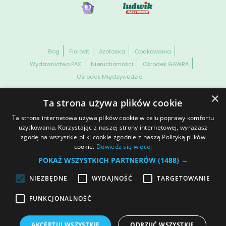
Blog
Florovit
Azofoska
Opakowania
Wydawnictwo PAX
Nieruchomości
Ośrodek GAWRA
Ośrodek Międzywodzie
WSZELKIE PRAWA ZASTRZEŻONE. GRUPA INCO S.A. INFORMACJE
×
ZAWARTE NA NASZEJ STRONIE NIE STANOWIĄ OFERTY HANDLOWEJ
Ta strona używa plików cookie
W ROZUMIENIU OBOWIĄZUJĄCYCH PRZEPISÓW KODEKSU
CYWILNEGO CZY PRAWA HANDLOWEGO.
Ta strona internetowa używa plików cookie w celu poprawy komfortu
Dane spółki
Prawa autorskie
Informacja o plikach cookies
użytkowania. Korzystając z naszej strony internetowej, wyrażasz
zgodę na wszystkie pliki cookie zgodnie z naszą Polityką plików
Ochrona danych osobowych
© 2025 | Polityka prywatności
cookie.
Dowiedz się więcej
Otwórz ustawienia cookies
POKAŻ WSZYSTKICH PARTNERÓW
(1488) →
NIEZBĘDNE
WYDAJNOŚĆ
TARGETOWANIE
Dołącz do nas
FUNKCJONALNOŚĆ
AKCEPTUJ WSZYSTKIE
ODRZUĆ WSZYSTKIE