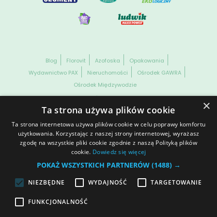
Blog
Florovit
Azofoska
Opakowania
Wydawnictwo PAX
Nieruchomości
Ośrodek GAWRA
Ośrodek Międzywodzie
WSZELKIE PRAWA ZASTRZEŻONE. GRUPA INCO S.A. INFORMACJE
×
ZAWARTE NA NASZEJ STRONIE NIE STANOWIĄ OFERTY HANDLOWEJ
Ta strona używa plików cookie
W ROZUMIENIU OBOWIĄZUJĄCYCH PRZEPISÓW KODEKSU
CYWILNEGO CZY PRAWA HANDLOWEGO.
Ta strona internetowa używa plików cookie w celu poprawy komfortu
Dane spółki
Prawa autorskie
Informacja o plikach cookies
użytkowania. Korzystając z naszej strony internetowej, wyrażasz
zgodę na wszystkie pliki cookie zgodnie z naszą Polityką plików
Ochrona danych osobowych
© 2025 | Polityka prywatności
cookie.
Dowiedz się więcej
Otwórz ustawienia cookies
POKAŻ WSZYSTKICH PARTNERÓW
(1488) →
NIEZBĘDNE
WYDAJNOŚĆ
TARGETOWANIE
Dołącz do nas
FUNKCJONALNOŚĆ