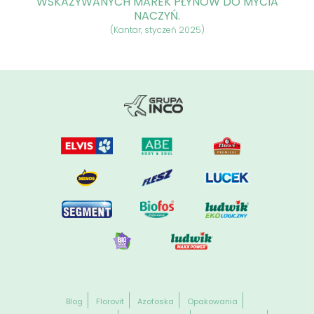
WSKAZYWANYCH MAREK PŁYNÓW DO MYCIA
NACZYŃ.
(Kantar, styczeń 2025)
Blog
Florovit
Azofoska
Opakowania