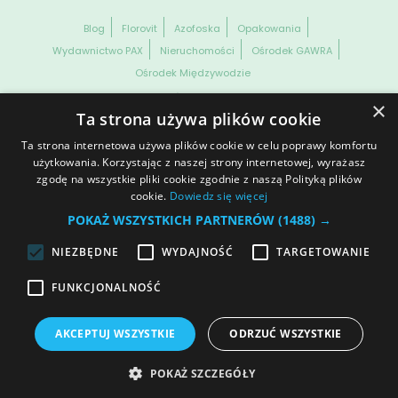
Blog
Florovit
Azofoska
Opakowania
Wydawnictwo PAX
Nieruchomości
Ośrodek GAWRA
Ośrodek Międzywodzie
WSZELKIE PRAWA ZASTRZEŻONE. GRUPA INCO S.A. INFORMACJE
×
ZAWARTE NA NASZEJ STRONIE NIE STANOWIĄ OFERTY HANDLOWEJ
Ta strona używa plików cookie
W ROZUMIENIU OBOWIĄZUJĄCYCH PRZEPISÓW KODEKSU
CYWILNEGO CZY PRAWA HANDLOWEGO.
Ta strona internetowa używa plików cookie w celu poprawy komfortu
Dane spółki
Prawa autorskie
Informacja o plikach cookies
użytkowania. Korzystając z naszej strony internetowej, wyrażasz
zgodę na wszystkie pliki cookie zgodnie z naszą Polityką plików
Ochrona danych osobowych
© 2025 | Polityka prywatności
cookie.
Dowiedz się więcej
Otwórz ustawienia cookies
POKAŻ WSZYSTKICH PARTNERÓW
(1488) →
NIEZBĘDNE
WYDAJNOŚĆ
TARGETOWANIE
Dołącz do nas
FUNKCJONALNOŚĆ
AKCEPTUJ WSZYSTKIE
ODRZUĆ WSZYSTKIE
POKAŻ SZCZEGÓŁY