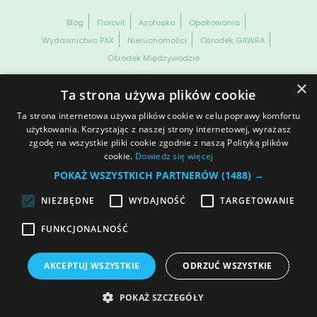
Blog
Florovit
Azofoska
Opakowania
Wydawnictwo PAX
Nieruchomości
Ośrodek GAWRA
Ośrodek Międzywodzie
WSZELKIE PRAWA ZASTRZEŻONE. GRUPA INCO S.A. INFORMACJE
×
ZAWARTE NA NASZEJ STRONIE NIE STANOWIĄ OFERTY HANDLOWEJ
Ta strona używa plików cookie
W ROZUMIENIU OBOWIĄZUJĄCYCH PRZEPISÓW KODEKSU
CYWILNEGO CZY PRAWA HANDLOWEGO.
Ta strona internetowa używa plików cookie w celu poprawy komfortu
Dane spółki
Prawa autorskie
Informacja o plikach cookies
użytkowania. Korzystając z naszej strony internetowej, wyrażasz
zgodę na wszystkie pliki cookie zgodnie z naszą Polityką plików
Ochrona danych osobowych
© 2025 | Polityka prywatności
cookie.
Dowiedz się więcej
Otwórz ustawienia cookies
POKAŻ WSZYSTKICH PARTNERÓW
(1488) →
NIEZBĘDNE
WYDAJNOŚĆ
TARGETOWANIE
Dołącz do nas
FUNKCJONALNOŚĆ
AKCEPTUJ WSZYSTKIE
ODRZUĆ WSZYSTKIE
POKAŻ SZCZEGÓŁY