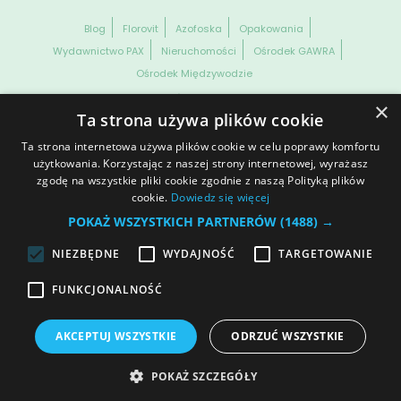
Blog
Florovit
Azofoska
Opakowania
Wydawnictwo PAX
Nieruchomości
Ośrodek GAWRA
Ośrodek Międzywodzie
WSZELKIE PRAWA ZASTRZEŻONE. GRUPA INCO S.A. INFORMACJE
×
ZAWARTE NA NASZEJ STRONIE NIE STANOWIĄ OFERTY HANDLOWEJ
Ta strona używa plików cookie
W ROZUMIENIU OBOWIĄZUJĄCYCH PRZEPISÓW KODEKSU
CYWILNEGO CZY PRAWA HANDLOWEGO.
Ta strona internetowa używa plików cookie w celu poprawy komfortu
Dane spółki
Prawa autorskie
Informacja o plikach cookies
użytkowania. Korzystając z naszej strony internetowej, wyrażasz
zgodę na wszystkie pliki cookie zgodnie z naszą Polityką plików
Ochrona danych osobowych
© 2025 | Polityka prywatności
cookie.
Dowiedz się więcej
Otwórz ustawienia cookies
POKAŻ WSZYSTKICH PARTNERÓW
(1488) →
NIEZBĘDNE
WYDAJNOŚĆ
TARGETOWANIE
Dołącz do nas
FUNKCJONALNOŚĆ
AKCEPTUJ WSZYSTKIE
ODRZUĆ WSZYSTKIE
POKAŻ SZCZEGÓŁY