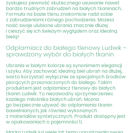
zyskujesz pewność skutecznego usuwanie nawet
bardzo trudnych zabrudzeń na białych tkaninach..
Formuła na bazie tlenu znakomicie radzi sobie
z zabrudzeniami różnego pochodzenia. Możesz
nosić swoje ulubione ubrania znacznie dłużej
i cieszyć się ich świeżym wyglądem oraz idealną
bielą!
Odplamiacz do białego tlenowy Ludwik –
sprawdzony wybór do białych tkanin
Ubrania w białym kolorze są synonimem elegancji
i szyku. Aby zachować idealną biel ubrań na dłużej,
warto korzystać wyłącznie ze specjalnych środków
piorących przeznaczonych do białego. Takim
produktem jest odplamiacz tlenowy do białych
tkanin Ludwik. To niezawodny sprzymierzeniec
każdego miłośnika białych ubrań. Można
go bezpiecznie używać do odplamiania tkanin
bawełnianych, jak również wykonanych
z materiałów syntetycznych. Produkt dostępny jest
w opakowaniach o pojemności 1L
Marka Ludwik już wiele lat temu ugruntowała swoją