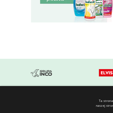
Ta strona
naszej stro
Florovit
Azofoska
Packaging
PAX Publisher
Rea