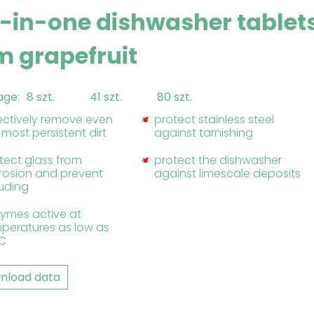
l-in-one dishwasher tablets
lm grapefruit
age:
8 szt.
41 szt.
80 szt.
ectively remove even
protect stainless steel
 most persistent dirt
against tarnishing
tect glass from
protect the dishwasher
rosion and prevent
against limescale deposits
uding
ymes active at
peratures as low as
°C
nload data