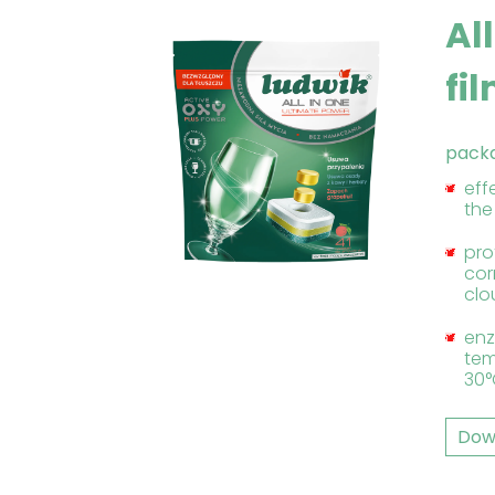
Al
fi
pack
eff
the
pro
cor
clo
enz
tem
30
Dow