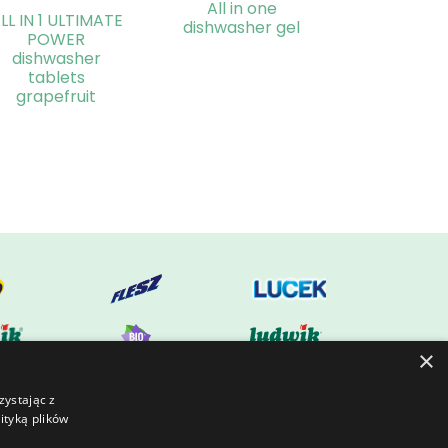
All in one
LL IN 1 ULTIMATE
dishwasher gel
POWER
dishwasher
tablets
grapefruit
×
zystając z
ityką plików