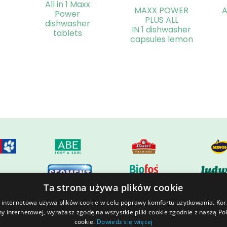
All in 1 Maxx
MAXX POWER
A
Power
PLUS ALL
dishwasher
IN 1 dishwasher
tablets
capsules lemon
Ta strona używa plików cookie
 internetowa używa plików cookie w celu poprawy komfortu użytkowania. Kor
ny internetowej, wyrażasz zgodę na wszystkie pliki cookie zgodnie z naszą Pol
l estate
GAWRA Resort
Join us
cookie.
Dowiedz się więcej