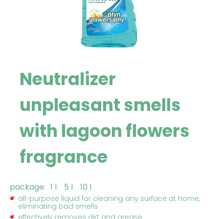
Neutralizer
unpleasant smells
with lagoon flowers
fragrance
package:
1 l
5 l
10 l
all-purpose liquid for cleaning any surface at home,
eliminating bad smells
effectively removes dirt and grease