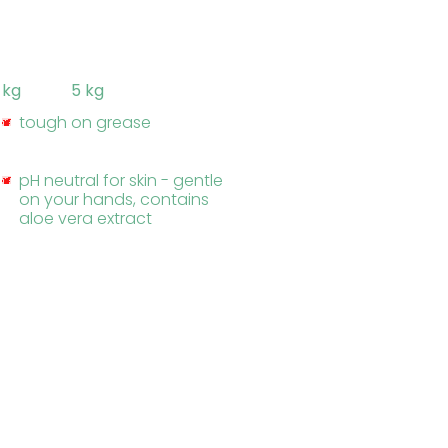
5 kg
5 kg
tough on grease
pH neutral for skin - gentle
on your hands, contains
aloe vera extract