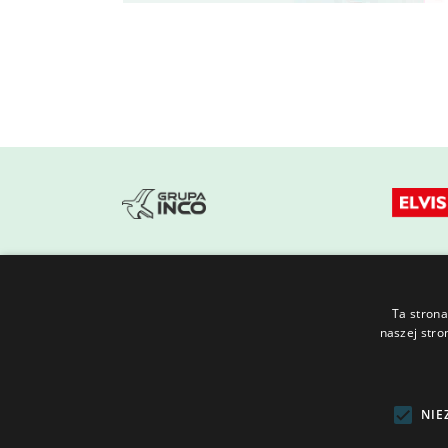
Ta strona
naszej stro
Florovit
Azofoska
Packaging
PAX Publisher
Rea
Międzywodzie Resort
ALL RIGHTS RESERVED GRUPA INCO S.A. THE INFORMATION 
A COMMERCIAL OFFER WITHIN THE MEANING OF THE PROVISI
NIE
OR COMMERCIAL LAW.