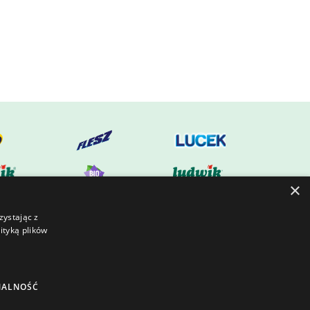
×
zystając z
ityką plików
NALNOŚĆ