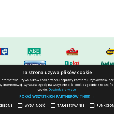
Ta strona używa plików cookie
 internetowa używa plików cookie w celu poprawy komfortu użytkowania. Kor
ny internetowej, wyrażasz zgodę na wszystkie pliki cookie zgodnie z naszą Pol
l estate
GAWRA Resort
Join us
cookie.
Dowiedz się więcej
POKAŻ WSZYSTKICH PARTNERÓW
(1488) →
ON OUR SITE DOES NOT CONSTITUTE
ONS OF THE CIVIL CODE
ZBĘDNE
WYDAJNOŚĆ
TARGETOWANIE
FUNKCJO