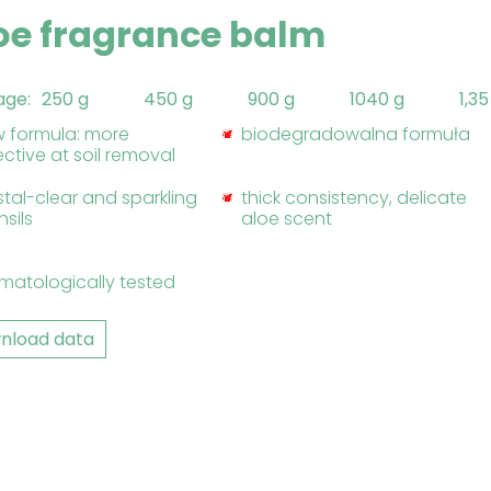
oe fragrance balm
age:
250 g
450 g
900 g
1040 g
1,3
 formula: more
biodegradowalna formuła
ective at soil removal
stal-clear and sparkling
thick consistency, delicate
nsils
aloe scent
matologically tested
nload data