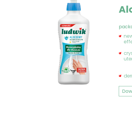
Al
pack
new
eff
cry
ute
der
Dow