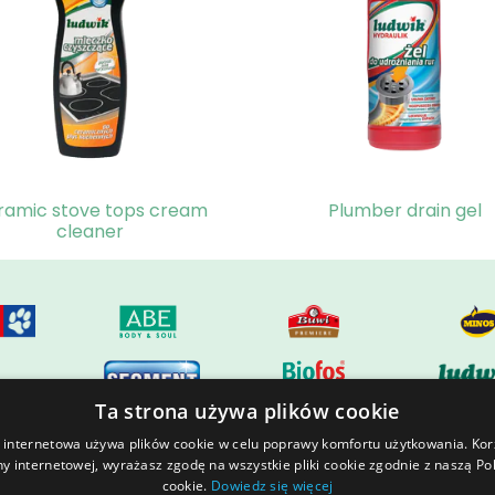
ramic stove tops cream
Plumber drain gel
cleaner
Ta strona używa plików cookie
 internetowa używa plików cookie w celu poprawy komfortu użytkowania. Kor
ny internetowej, wyrażasz zgodę na wszystkie pliki cookie zgodnie z naszą Pol
l estate
GAWRA Resort
Join us
cookie.
Dowiedz się więcej