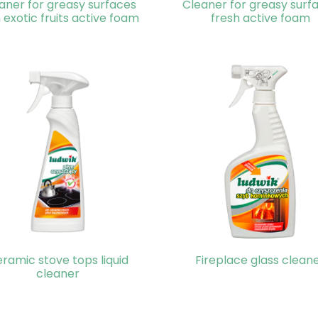
aner for greasy surfaces
Cleaner for greasy surf
 exotic fruits active foam
fresh active foam
ramic stove tops liquid
Fireplace glass clean
cleaner