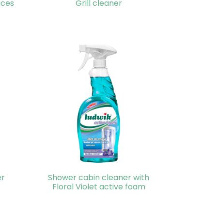
aces
Grill cleaner
er
Shower cabin cleaner with
Floral Violet active foam