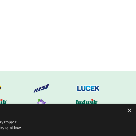
×
zystając z
ityką plików