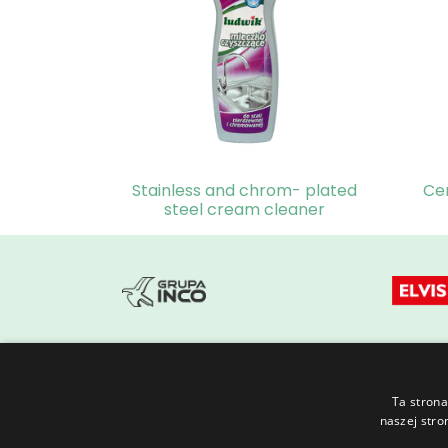
Stainless and chrom- plated
Ce
steel cream cleaner
Ta strona
naszej stro
Florovit
Azofoska
Packaging
PAX Publisher
Rea