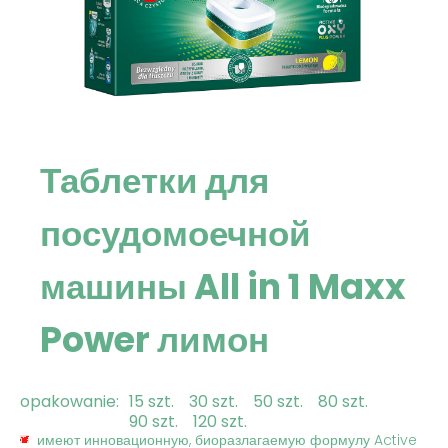
Таблетки для
посудомоечной
машины All in 1 Maxx
Power лимон
opakowanie:
15 szt.
30 szt.
50 szt.
80 szt.
90 szt.
120 szt.
имеют инновационную, биоразлагаемую формулу Active