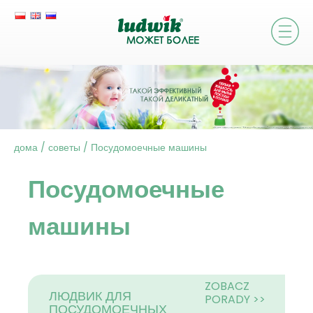
дома
/
советы
/
Посудомоечные машины
Посудомоечные
машины
ZOBACZ
ЛЮДВИК ДЛЯ
PORADY >>
ПОСУДОМОЕЧНЫХ