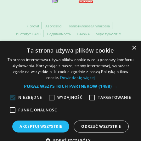
Florovit
Azofoska
Полиэтиленовая упаковка
Институт ПАКС
Недвижимость
GAWRA
Międzywodzie
ВСЕ ПРАВА СОХРАНЕНЫ GRUPA INCO S.A. ИНФОРМАЦИЯ,
×
РАЗМЕЩЕННАЯ НА НАШЕМ САЙТЕ, НЕ ЯВЛЯЕТСЯ ОФЕРТОЙ
Ta strona używa plików cookie
В ПОНИМАНИИ ДЕЙСТВУЮЩЕГО ГРАЖДАНСКОГО КОДЕКСА
И ТОРГОВОГО ПРАВА РЕСПУБЛИКИ ПОЛЬША.
Ta strona internetowa używa plików cookie w celu poprawy komfortu
Сведения о компании
Информация о куки-файлах
użytkowania. Korzystając z naszej strony internetowej, wyrażasz
zgodę na wszystkie pliki cookie zgodnie z naszą Polityką plików
АВТОРСКОЕ ПРАВО
Охрана персональных данных
cookie.
Dowiedz się więcej
настройки файлов cookie
POKAŻ WSZYSTKICH PARTNERÓW
(1488) →
NIEZBĘDNE
WYDAJNOŚĆ
TARGETOWANIE
Присоединись к нам
FUNKCJONALNOŚĆ
AKCEPTUJ WSZYSTKIE
ODRZUĆ WSZYSTKIE
POKAŻ SZCZEGÓŁY