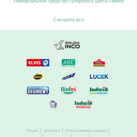
Универсальнoe cредство суперблеск цветы сирени
Смотреть все
Florovit
Azofoska
Полиэтиленовая упаковка