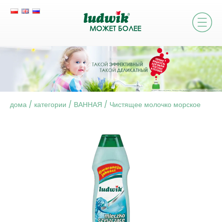
дома
/
категории
/
ВАННАЯ
/
Чистящее молочко морское